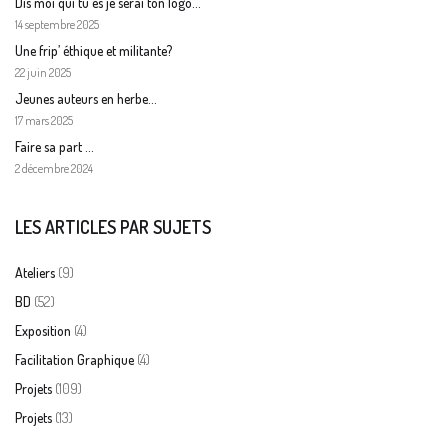
Dis moi qui tu es je serai ton logo…
14 septembre 2025
Une frip’ éthique et militante?
22 juin 2025
Jeunes auteurs en herbe…
17 mars 2025
Faire sa part …
2 décembre 2024
LES ARTICLES PAR SUJETS
(9)
Ateliers
(52)
BD
(4)
Exposition
(4)
Facilitation Graphique
(109)
Projets
(13)
Projets