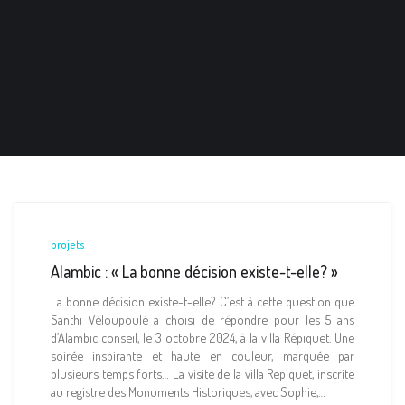
projets
Alambic : « La bonne décision existe-t-elle? »
La bonne décision existe-t-elle? C’est à cette question que
Santhi Véloupoulé a choisi de répondre pour les 5 ans
d’Alambic conseil, le 3 octobre 2024, à la villa Répiquet. Une
soirée inspirante et haute en couleur, marquée par
plusieurs temps forts… La visite de la villa Repiquet, inscrite
au registre des Monuments Historiques, avec Sophie,…