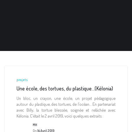
projets
Une école, des tortues, du plastique…(Kélonia)
Un bloc, un crayon, une école, un projet pédagogique
autour du plastique, des tortues, de l’océan… En partenariat
avec Billy, la tortue blessée, soignée et relâchée avec
Kélonia. C’était le 2 avril 2019, voici quelques extraits :
MH
On
14 Avril 2019