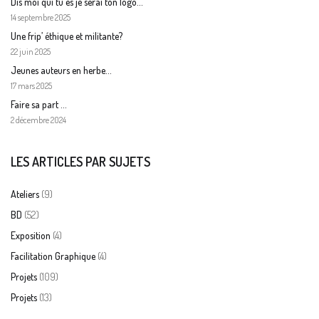
Dis moi qui tu es je serai ton logo…
14 septembre 2025
Une frip’ éthique et militante?
22 juin 2025
Jeunes auteurs en herbe…
17 mars 2025
Faire sa part …
2 décembre 2024
LES ARTICLES PAR SUJETS
(9)
Ateliers
(52)
BD
(4)
Exposition
(4)
Facilitation Graphique
(109)
Projets
(13)
Projets