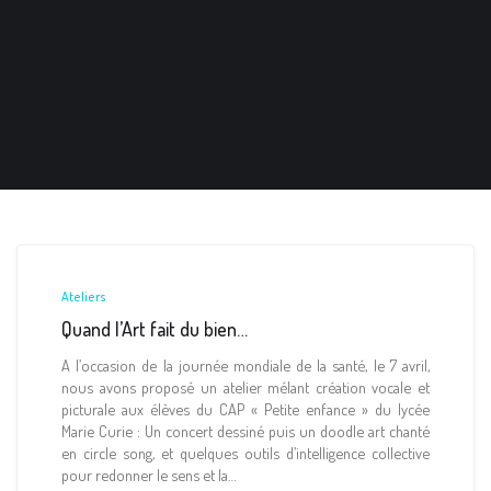
Ateliers
Quand l’Art fait du bien…
A l’occasion de la journée mondiale de la santé, le 7 avril,
nous avons proposé un atelier mélant création vocale et
picturale aux élèves du CAP « Petite enfance » du lycée
Marie Curie : Un concert dessiné puis un doodle art chanté
en circle song, et quelques outils d’intelligence collective
pour redonner le sens et la…