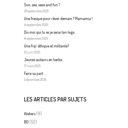
Sun, sea, sexe and fun ?
28 septembre 2025
Une fresque pour rêver demain ? Mamamia !
14 septembre 2025
Dis moi qui tu es je serai ton logo…
14 septembre 2025
Une frip’ éthique et militante?
22 juin 2025
Jeunes auteurs en herbe…
17 mars 2025
Faire sa part …
2 décembre 2024
LES ARTICLES PAR SUJETS
(9)
Ateliers
(52)
BD