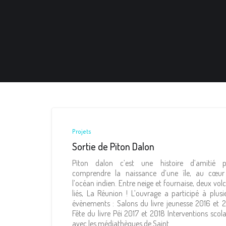
Projets
Sortie de Piton Dalon
Piton dalon c’est une histoire d’amitié p
comprendre la naissance d’une île, au cœur
l’océan indien. Entre neige et fournaise, deux vol
liés, La Réunion ! L’ouvrage a participé à plusi
évènements : Salons du livre jeunesse 2016 et 
Fête du livre Péi 2017 et 2018 Interventions scola
avec les médiathèques de Saint…