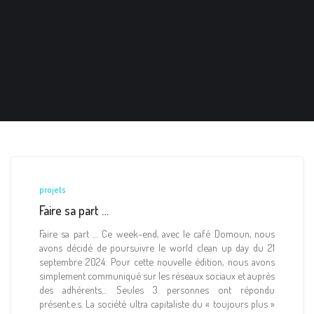
projets
Faire sa part …
Faire sa part … Ce week-end, avec le café Domoun, nous
avons décidé de poursuivre le world clean up day du 21
septembre 2024. Pour cette nouvelle édition, nous avons
simplement communiqué sur les réseaux sociaux et auprès
des adhérents… Seules 3 personnes ont répondu
présent.e.s. La société ultra capitaliste du « toujours plus »