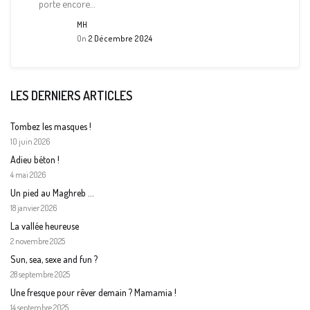
porte encore…
MH
On
2 Décembre 2024
LES DERNIERS ARTICLES
Tombez les masques !
10 juin 2026
Adieu béton !
4 mai 2026
Un pied au Maghreb …
18 janvier 2026
La vallée heureuse
2 novembre 2025
Sun, sea, sexe and fun ?
28 septembre 2025
Une fresque pour rêver demain ? Mamamia !
14 septembre 2025