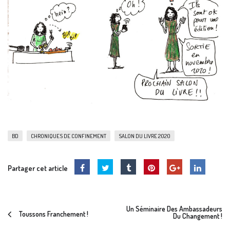
BD
CHRONIQUES DE CONFINEMENT
SALON DU LIVRE 2020
Partager cet article
Un Séminaire Des Ambassadeurs
Toussons Franchement !
Du Changement !