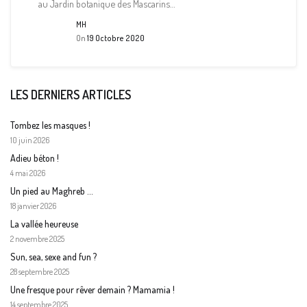
au Jardin botanique des Mascarins…
MH
On
19 Octobre 2020
LES DERNIERS ARTICLES
Tombez les masques !
10 juin 2026
Adieu béton !
4 mai 2026
Un pied au Maghreb …
18 janvier 2026
La vallée heureuse
2 novembre 2025
Sun, sea, sexe and fun ?
28 septembre 2025
Une fresque pour rêver demain ? Mamamia !
14 septembre 2025